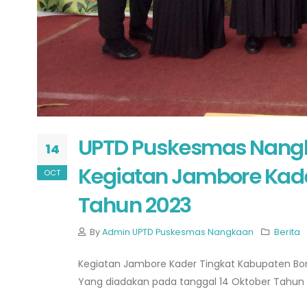
UPTD Puskesmas Nangk
14
Kegiatan Jambore Kad
OCT
Tahun 2023
By
Admin UPTD Puskesmas Nangkaan
Berita
Kegiatan Jambore Kader Tingkat Kabupaten B
Yang diadakan pada tanggal 14 Oktober Tahun 