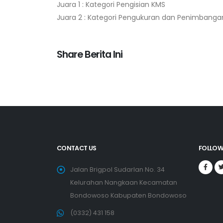
Juara 1 : Kategori Pengisian KMS
Juara 2 : Kategori Pengukuran dan Penimbanga
Share Berita Ini
CONTACT US
FOLLOW
Jalan Brigpol Sudarlan No. 34
Kelurahan Nangkaan Kecamatan
Bondowoso Kabupaten Bondowoso
(0332) 431 158