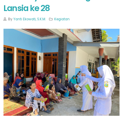
Lansia ke 28
By
Yanti Ekowati, S.K.M.
Kegiatan