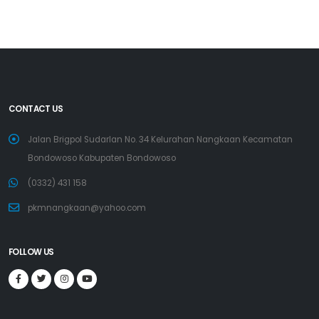
CONTACT US
Jalan Brigpol Sudarlan No. 34 Kelurahan Nangkaan Kecamatan
Bondowoso Kabupaten Bondowoso
(0332) 431 158
pkmnangkaan@yahoo.com
FOLLOW US